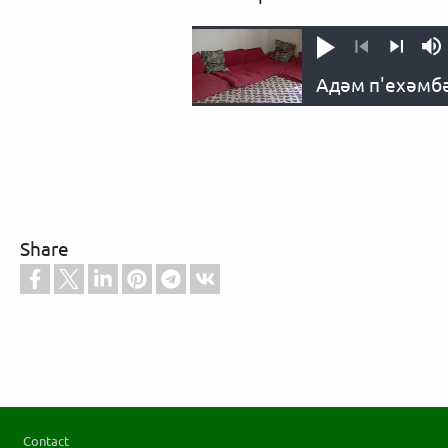
Листьн
M
Пеши
Пьшти
Share
Footer
Contact