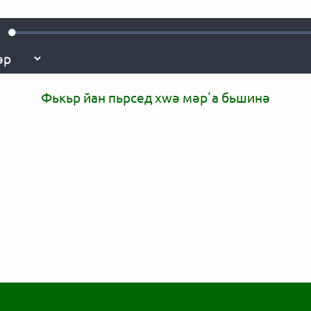
Loaded
:
ute
0.09%
Фькьр йан пьрсед xwә мәрʼа бьшинә