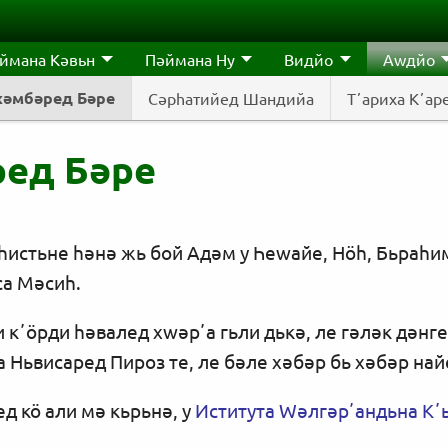
ймана Кәвьн
Пәймана Ну
Видйо
Аwдйо
хәмбәред Бәре
Сәрһатийед Шандийа
Тʼариха Kʼaр
ред Бәре
һистьне һәнә жь бой Адәм у Һеwайе, Нӧһ, Бьраһим
са Мәсиһ.
кʼӧрди һәвалед хwәрʼа гьли дькә, ле гәләк дәнге
 Ньвисаред Пироз те, ле бәле хәбәр бь хәбәр на
д кӧ али мә кьрьнә, у
Иститута Wәлгәрʼандьна Кʼ